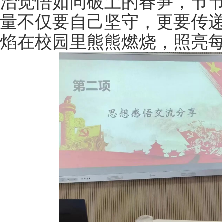
治觉悟如同破土的春笋，节
量不仅要自己坚守，更要传
焰在校园里熊熊燃烧，照亮