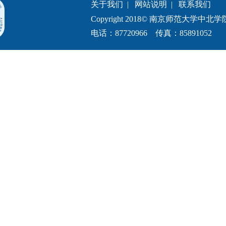
关于我们
|
网站说明
|
联系我们
Copyright 2018© 南京师范大学中北学院.All 
电话：87720966 传真：85891052