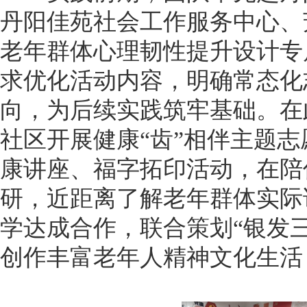
丹阳佳苑社会工作服务中心、
老年群体心理韧性提升设计专
求优化活动内容，明确常态化
向，为后续实践筑牢基础。在
社区开展健康“齿”相伴主题
康讲座、福字拓印活动，在陪
研，近距离了解老年群体实际
学达成合作，联合策划“银发
创作丰富老年人精神文化生活