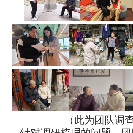
（此为团队调查
针对调研梳理的问题，团队