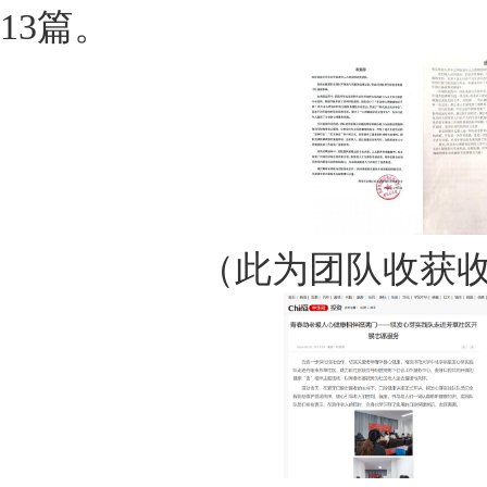
13篇。
（此为团队收获收