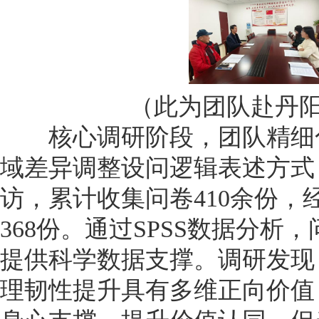
（此为团队赴丹阳
核心调研阶段，团队精细化
域差异调整设问逻辑表述方式
访，累计收集问卷410余份
368份。通过SPSS数据分
提供科学数据支撑。调研发现
理韧性提升具有多维正向价值