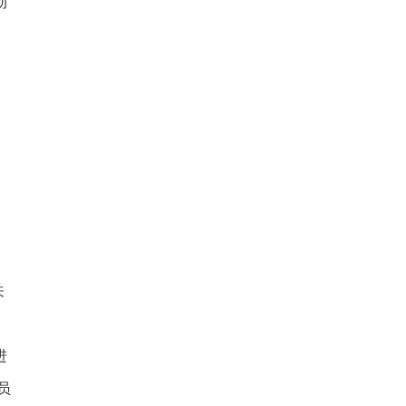
动
关
进
员