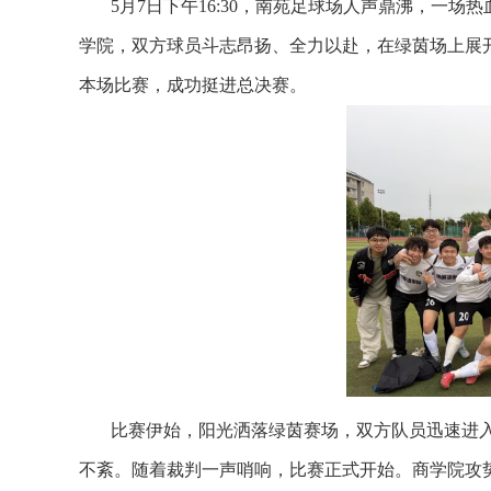
5月
7日
下午16:30，南苑足球场人声鼎沸，一场
热
学院，双方球员斗志昂扬、全力以赴，在绿茵场上展开
本场比赛，成功挺进总决赛。
比赛伊始，阳光洒落绿茵赛场，双方队员迅速进
不紊。随着裁判一声哨响，比赛正式开始。商学院攻