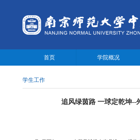
首页
学院概况
学生工作
追风绿茵路 一球定乾坤-