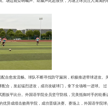
局。场边观众呐喊声、助威声此起彼伏，为场上球员注入满满的
间配合愈发流畅。球队不断寻找防守漏洞，积极推进带球进攻。
球配合，发起猛烈进攻，成功攻破球门，拿下全场唯一进球。 过
试图扳平比分。外国语学院全员坚守防线，完美抵御对手的轮番
0的优异成绩击败商学院，成功晋级决赛。赛场上，外国语学院球