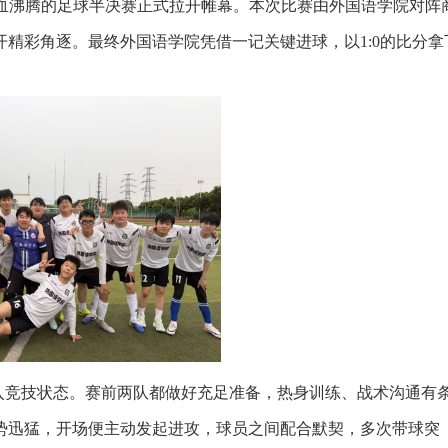
血沸腾
的足球半决赛正式拉开帷幕。本次比赛由外国语学院对阵
精彩角逐。最终外国语学院凭借一记关键进球，以1:0的比分拿
入竞技状态。赛前两队都做好充足准备，热身训练、战术沟通有
势迅猛，开场便主动发起进攻，球员之间配合默契，多次带球突