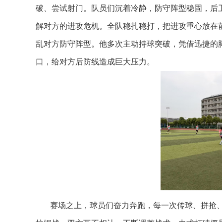
破、尝试射门。队员
们
沉着冷静，防守阵型稳固，后
解对方的进攻危机。
全队
稳扎稳打，把进攻重心放在
乱对方防守阵型。他多次主动持球突破，凭借迅捷的
口，给对方后防线造成巨大压力。
赛场之上，球员们奋力奔跑，每一次传球、拼抢