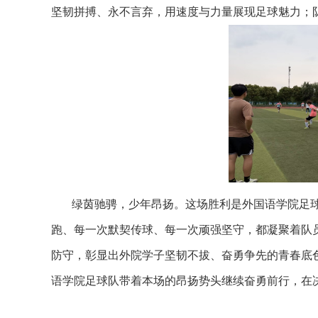
坚韧
拼搏、永不言弃，用速度与力量展现足球魅力；
绿茵驰骋，少年昂扬。这场胜利是外国语学院足
跑、每一次默契传球、每一次顽强坚守，都凝聚着队
防守，彰显出外院学子
坚韧不拔
、奋勇争先的青春底
语学院足球队带着本场的昂扬势头继续奋勇前行，在