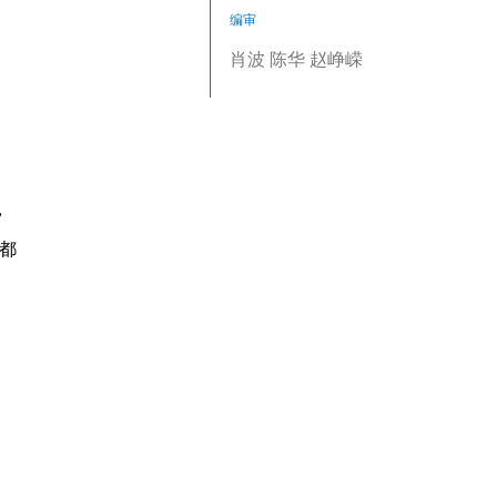
编审
肖波 陈华 赵峥嵘
，
都