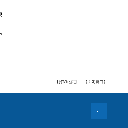
现
健
【打印此页】
【关闭窗口】