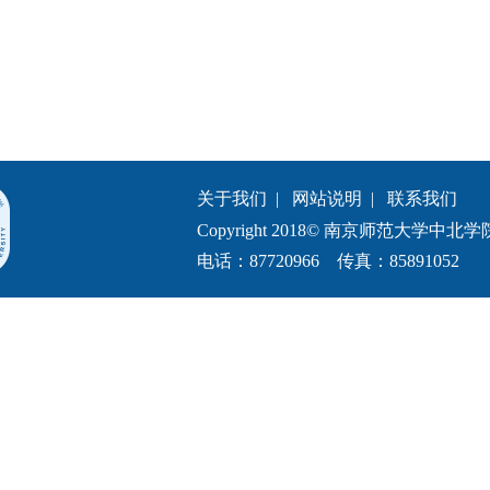
关于我们
|
网站说明
|
联系我们
Copyright 2018© 南京师范大学中北学院.All 
电话：87720966 传真：85891052