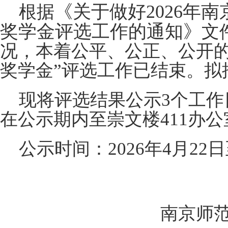
《关于做好
202
6
年南
根据
奖学金评选工作的通知》
文
况，本着公平、公正、公开
奖学金
”评选工作已结束。拟
现将评选结果公示
3
个工作
在公示期内至崇文楼
4
11
办公
公示时间：
202
6
年
4
月
22
日
南京师