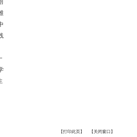
创
维
中
践
一
学
生
【打印此页】
【关闭窗口】