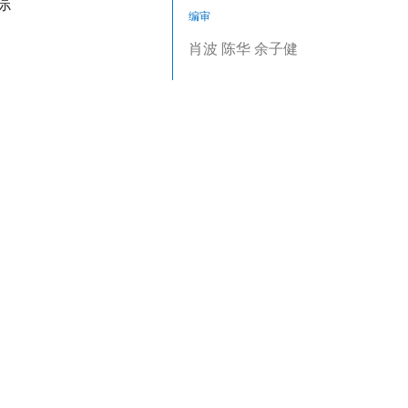
综
编审
肖波 陈华 余子健