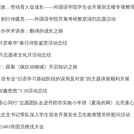
显实效，劳动育人促成长——外国语学院学生会开展崇文楼专项整
途，躬行传暖意——外国语学院开展考研教室清扫志愿活动
院举办学术讲座：翻译的成长之路
，共赏春华”春日诗歌鉴赏活动总结
3月志愿者文化月活动总结
课堂：跟着《疯狂动物城》开启知识之旅
院日语专业“日语学习基础阶段的误用及对策”的主题讲座顺利开展
智趣悠然”3·20活动总结
院“语心同行”志愿团队走进丹阳市实验小学用《夏洛的网》点亮童
院党总支书记带队深入学生宿舍开展安全卫生检查暨关怀慰问活动
22401班团员推优大会