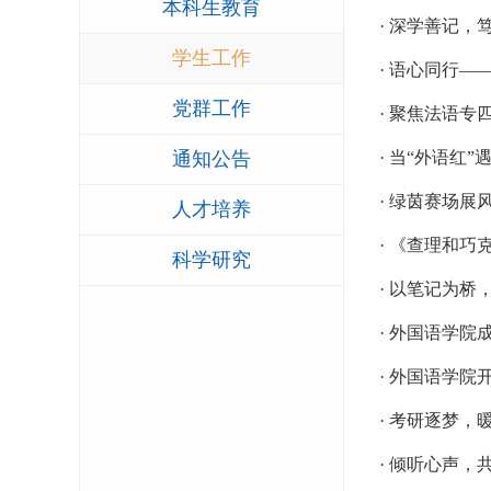
本科生教育
· 深学善记
学生工作
· 语心同行
党群工作
· 聚焦法语
通知公告
· 当“外语红
· 绿茵赛场展
人才培养
· 《查理和
科学研究
· 以笔记为
· 外国语学
· 外国语学
· 考研逐梦
· 倾听心声