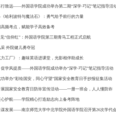
，笃行致远——外国语学院成功举办第二期“深学·巧记”笔记指导活
——《哈利波特与魔法石》：勇气给予前行的力量
专四高频考点，赋能学子高效备考
”遇见“信仰红”：外国语学院第三期青马工程正式启航
风采 外院健儿勇夺冠
巧克力工厂》：趣味英语进课堂，光影相伴助成长
桥，促学风提质——外国语学院成功举办“深学·巧记”笔记指导活动
院成功举办“彩绘国安，同心守望”国家安全教育日手抄报征集活动
院开展国家安全教育日防诈宣传活动——一册一班会，人人懂防诈
，暖心护航——学院精心打造励志向上备考阵地
，共谋发展——南京师范大学中北学院外国语学院召开第26次学代